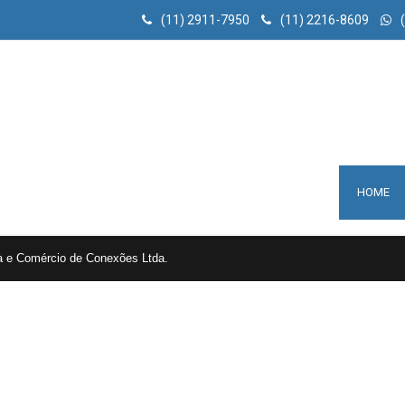
(11) 2911-7950
(11) 2216-8609
HOME
ia e Comércio de Conexões Ltda.