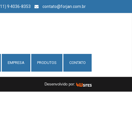
(11) 9 4036-8353
contato@forjan.com.br
EMPRESA
PRODUTOS
CONTATO
Desenvolvido por: